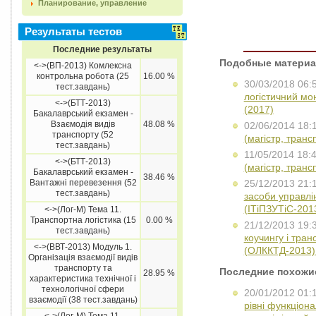
Планирование, управление
Результаты тестов
Последние результаты
Подобные материа
<->(ВП-2013) Комлексна
контрольна робота (25
16.00 %
30/03/2018 06:
тест.завдань)
логістичний мон
<->(БТТ-2013)
(2017)
Бакалаврський екзамен -
Взаємодія видів
48.08 %
02/06/2014 18:
транспорту (52
(магістр, транс
тест.завдань)
11/05/2014 18:
<->(БТТ-2013)
(магістр, транс
Бакалаврський екзамен -
38.46 %
Вантажні перевезення (52
25/12/2013 21:
тест.завдань)
засоби управлін
(ІТіПЗУТіС-201
<->(Лог-М) Тема 11.
Транспортна логістика (15
0.00 %
21/12/2013 19:
тест.завдань)
коучингу і тран
<->(ВВТ-2013) Модуль 1.
(ОЛККТД-2013)
Організація взаємодії видів
транспорту та
Последние похожи
28.95 %
характеристика технічної і
технологічної сфери
20/01/2012 01:
взаємодії (38 тест.завдань)
рівні функціона