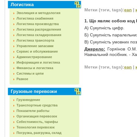
Логистика
Метки (тэги, tags):
ean
|
Эволюция и методология
Логистика снабжения
1. Що являє собою код
Логистика производства
А) Сукупність цифр.
Логистика распределения
Б) Сукупність паралельних
Логистика складирования
Логистика транспорта
В) Сукупність умовних поз
Управление запасами
Джерело:
Горяїнов О.М. 
Сервис и обслуживание
Навчальний посібник. - Ха
Администрирование
Информация и логистика
Метки (тэги, tags):
ean
|
Финансы и логистика
Системы и цепи
Разное
Грузовые перевозки
Грузоведение
Транспортные средства
Показатели работы
Организация перевозок
Себестоимость, тарифы
Технология перевозок
Погрузка, разгрузка, склад