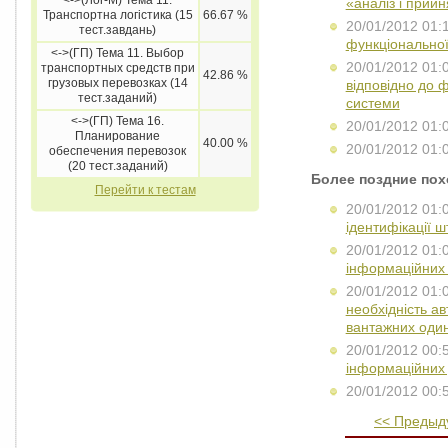
<->(Лог-М) Тема 11.
«аналіз і прий
Транспортна логістика (15
66.67 %
20/01/2012 01:
тест.завдань)
функціональної
<->(ГП) Тема 11. Выбор
20/01/2012 01:
транспортных средств при
42.86 %
грузовых перевозках (14
відповідно до 
тест.заданий)
системи
<->(ГП) Тема 16.
20/01/2012 01:
Планирование
40.00 %
20/01/2012 01:
обеспечения перевозок
(20 тест.заданий)
Более поздние по
Перейти к тестам
20/01/2012 01:
ідентифікації ш
20/01/2012 01:
інформаційних п
20/01/2012 01:
необхідність ав
вантажних оди
20/01/2012 00:
інформаційних 
20/01/2012 00:
<< Предыд