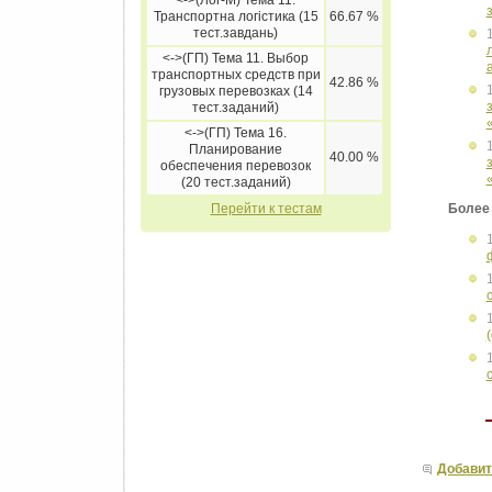
<->(Лог-М) Тема 11.
Транспортна логістика (15
66.67 %
тест.завдань)
<->(ГП) Тема 11. Выбор
транспортных средств при
42.86 %
грузовых перевозках (14
тест.заданий)
<->(ГП) Тема 16.
Планирование
40.00 %
обеспечения перевозок
(20 тест.заданий)
Перейти к тестам
Более
Добавит