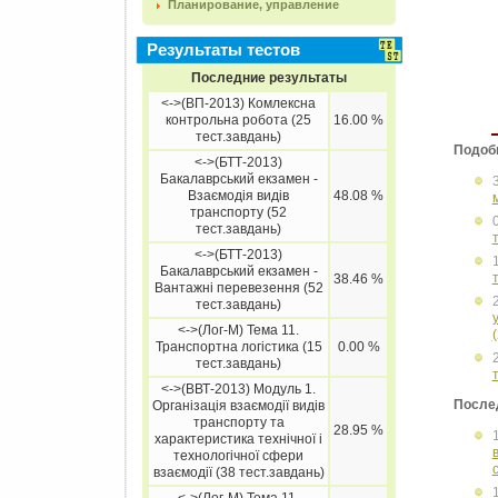
Планирование, управление
Результаты тестов
Последние результаты
<->(ВП-2013) Комлексна
контрольна робота (25
16.00 %
тест.завдань)
Подоб
<->(БТТ-2013)
Бакалаврський екзамен -
Взаємодія видів
48.08 %
транспорту (52
тест.завдань)
<->(БТТ-2013)
Бакалаврський екзамен -
38.46 %
Вантажні перевезення (52
тест.завдань)
<->(Лог-М) Тема 11.
Транспортна логістика (15
0.00 %
тест.завдань)
<->(ВВТ-2013) Модуль 1.
После
Організація взаємодії видів
транспорту та
28.95 %
характеристика технічної і
технологічної сфери
взаємодії (38 тест.завдань)