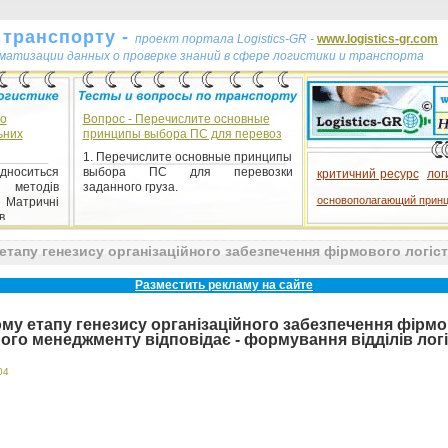
 транспорту -
проект портала Logistics-GR -
www.logistics-gr.com
ематизации данных о проверке знаний в сфере логистики и транспорта
го
Вопрос - Перечислите основные
ьних
принципы выбора ПС для перевоз
1. Перечислите основные принципы
ідноситься
выбора ПС для перевозки
критичний ресурс
лог
методів
заданного груза.
основополагающий прин
 Матричні
 ...
тест
 етапу генезису організаційного забезпечення фірмового логіс
Разместить рекламу на сайте
кому етапу генезису організаційного забезпечення фірм
ного менеджменту відповідає - формування відділів лог
04