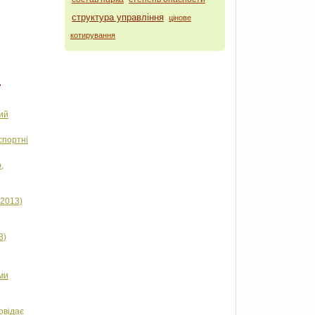
структура управління
цінове
котирування
ний
нспортні
,
-2013)
3)
еми
овідає