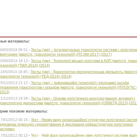
ные материалы:
30/03/2018 06:51
-
Тесты (укр) – Інтелектуальні транспортні системи і логістич
моніторинг (магістр, транспортні технології) (ІТСЛМ-2017) (2017)
02/06/2014 18:13
-
Тесты (укр) - Технології міської логістики в АЛП (магістр, тра
технології) (ТМЛ-2014) (2014)
11/05/2014 18:45
-
Тесты (укр) - Транспортно-експедиторська діяльність (магістр
транспортні технології) (ТЕД-2014) (2014)
25/12/2013 21:12
-
Тесты (укр) – Інформаційні технології і програмні засоби
управління транспортом і складом (магістр, транспортні технології) (ІТіПЗУТіС
(2013)
21/12/2013 19:38
-
Тесты (укр) - Основи логістичного консультування, коучингу і
транспортної діагностики (магістр, транспортні технології) (ОЛККТД-2013) (201
дние похожие материалы:
17/01/2012 00:15
-
Тест - Якому виду організаційної структури логістичної сист
відповідає підрозділ «проектування й дислокація інфраструктури логістичної
системи»
17/01/2012 00:13
-
Тест - Якій фазі організаційних змін логістичної системи відп