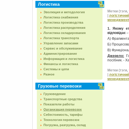
Логистика
Метки (тэги, 
Эволюция и методология
|
логістични
Логистика снабжения
менеджмен
Логистика производства
Логистика распределения
1. Якому ет
відповідає -
Логистика складирования
Логистика транспорта
А) Фрагмента
Управление запасами
Б) Процесова
Сервис и обслуживание
В) Функціона
Администрирование
Джерело:
Го
Информация и логистика
посібник. - Х
Финансы и логистика
Системы и цепи
Метки (тэги, 
Разное
|
логістични
менеджмен
Грузовые перевозки
Грузоведение
Транспортные средства
Показатели работы
Организация перевозок
Себестоимость, тарифы
Технология перевозок
Погрузка, разгрузка, склад