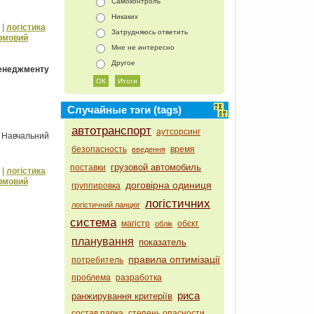
Самоконтроль
Никаких
|
логістика
Затрудняюсь ответить
рмовий
Мне не интересно
Другое
менеджменту
Случайные тэги (tags)
автотранспорт
аутсорсинг
 Навчальний
безопасность
время
введення
грузовой автомобиль
поставки
|
логістика
рмовий
договірна одиниця
группировка
логістичних
логістичний ланцюг
система
магістр
обєкт
облік
планування
показатель
правила оптимізації
потребитель
проблема
разработка
риса
ранжирування критеріїв
состав парка
степень опасности