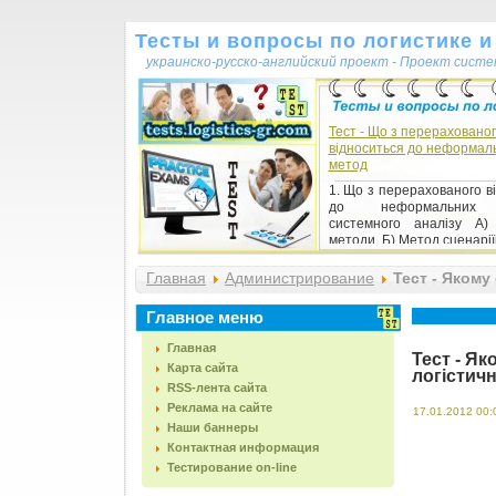
Тесты и вопросы по логистике и
украинско-русско-английский проект - Проект сист
Тест - Що з перераховано
відноситься до неформал
метод
1. Що з перерахованого в
до неформальних 
системного аналізу А)
методи. Б) Метод сценаріїв.
Главная
Администрирование
Тест - Якому
формування відділів логістики
Главное меню
Главная
Тест - Я
Карта сайта
логістич
RSS-лента сайта
Реклама на сайте
17.01.2012 00:
Наши баннеры
Контактная информация
Тестирование on-line