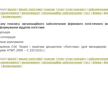
tags):
відділ
|
відділ логістики
|
генезис
|
етап
|
етап генезису
|
забезпечення
й менеджмент
|
менеджмент
|
організаційне забезпечення
|
тест
|
фірма
|
фі
т
|
формування
|
апу генезису організаційного забезпечення фірмового логістичного 
 формування відділів логістики
різація.
 інтеграція.
льне агрегування.
ряїнов О.М. Теорія і практика дисципліни «Логістика» (для менеджерів):
арків: НТМТ, 2009. – С.333 (522с.)
tags):
відділ
|
відділ логістики
|
генезис
|
етап
|
етап генезису
|
забезпечення
й менеджмент
|
менеджмент
|
організаційне забезпечення
|
тест
|
фірма
|
фі
т
|
формування
|