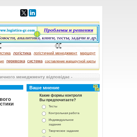
логістика
истика
логістичний менеджмент
маршрут
перевозка
система
цип
составление маршрутной карты
тичного менеджменту відповідає -
Ваше мнение
Какие формы контроля
ового
Вы предпочитаете?
істики
Тесты
Контрольная работа
Индивидуальное
задание
Творческое задание