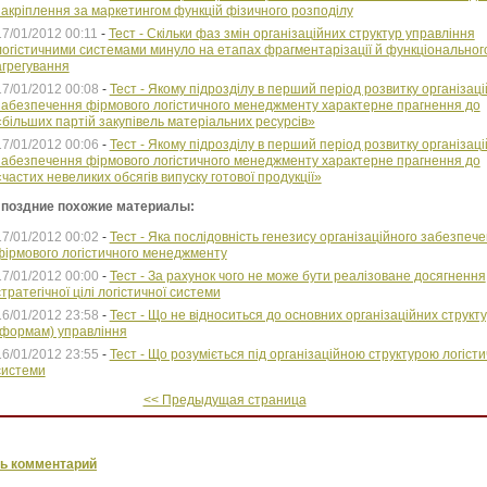
закріплення за маркетингом функцій фізичного розподілу
17/01/2012 00:11
-
Тест - Скільки фаз змін організаційних структур управління
логістичними системами минуло на етапах фрагментарізації й функціональног
агрегування
17/01/2012 00:08
-
Тест - Якому підрозділу в перший період розвитку організац
забезпечення фірмового логістичного менеджменту характерне прагнення до
«більших партій закупівель матеріальних ресурсів»
17/01/2012 00:06
-
Тест - Якому підрозділу в перший період розвитку організац
забезпечення фірмового логістичного менеджменту характерне прагнення до
«частих невеликих обсягів випуску готової продукції»
 поздние похожие материалы:
17/01/2012 00:02
-
Тест - Яка послідовність генезису організаційного забезпеч
фірмового логістичного менеджменту
17/01/2012 00:00
-
Тест - За рахунок чого не може бути реалізоване досягнення
стратегічної цілі логістичної системи
16/01/2012 23:58
-
Тест - Що не відноситься до основних організаційних структ
(формам) управління
16/01/2012 23:55
-
Тест - Що розуміється під організаційною структурою логісти
системи
<< Предыдущая страница
ь комментарий