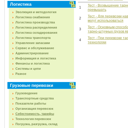
Логистика
Тест - Возвышение тарн
1
превышать
Эволюция и методология
Тест - Для перевозки н
Логистика снабжения
2
могут использоваться
Логистика производства
Тест - Основным спосо
Логистика распределения
3
тарно-штучных грузов я
Логистика складирования
Логистика транспорта
Тест - При перевозке т
4
технологии
Управление запасами
Сервис и обслуживание
Администрирование
Информация и логистика
Финансы и логистика
Системы и цепи
Разное
Грузовые перевозки
Грузоведение
Транспортные средства
Показатели работы
Организация перевозок
Себестоимость, тарифы
Технология перевозок
Погрузка, разгрузка, склад