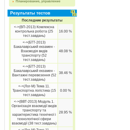
Планирование, управление
Результаты тестов
Последние результаты
<->(ВП-2013) Комлексна
контрольна робота (25
16.00 %
тест.завдань)
<->(БТТ-2013)
Бакалаврський екзамен -
Взаємодія видів
48.08 %
транспорту (52
тест.завдань)
<->(БТТ-2013)
Бакалаврський екзамен -
38.46 %
Вантажні перевезення (52
тест.завдань)
<->(Лог-М) Тема 11.
Транспортна логістика (15
0.00 %
тест.завдань)
<->(ВВТ-2013) Модуль 1.
Організація взаємодії видів
транспорту та
28.95 %
характеристика технічної і
технологічної сфери
взаємодії (38 тест.завдань)