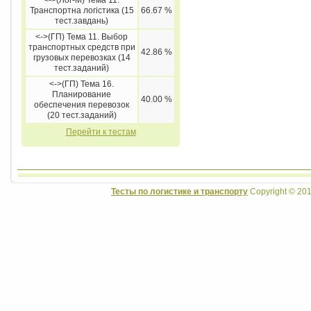
<->(Лог-М) Тема 11.
Транспортна логістика (15
66.67 %
тест.завдань)
<->(ГП) Тема 11. Выбор
транспортных средств при
42.86 %
грузовых перевозках (14
тест.заданий)
<->(ГП) Тема 16.
Планирование
40.00 %
обеспечения перевозок
(20 тест.заданий)
Перейти к тестам
Тесты по логистике и транспорту
Copyright © 201