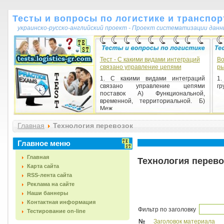
Тесты и вопросы по логистике и транспор
украинско-русско-английский проект - Проект систематизации данн
Тест - С какими видами интеграций
Во
связано управление цепями
ры
1. С какими видами интеграций
1.
связано управление цепями
гр
поставок А) Функциональной,
временной, территориальной. Б)
Меж...
Главная
Технология перевозок
Главное меню
Главная
Технология перево
Карта сайта
RSS-лента сайта
Реклама на сайте
Наши баннеры
Контактная информация
Фильтр по заголовку
Тестирование on-line
№
Заголовок материала