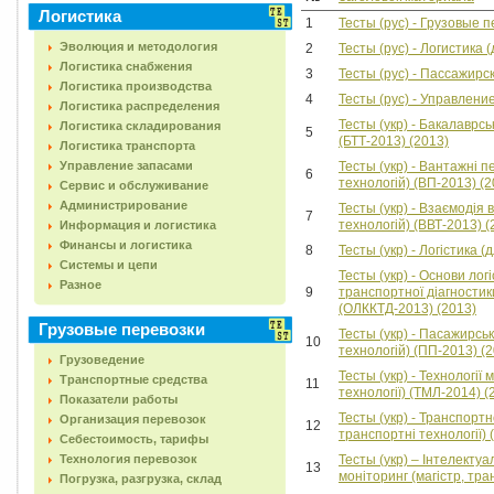
Логистика
1
Тесты (рус) - Грузовые п
Эволюция и методология
2
Тесты (рус) - Логистика 
Логистика снабжения
3
Тесты (рус) - Пассажирс
Логистика производства
4
Тесты (рус) - Управлени
Логистика распределения
Тесты (укр) - Бакалаврсь
Логистика складирования
5
(БТТ-2013) (2013)
Логистика транспорта
Управление запасами
Тесты (укр) - Вантажні 
6
технологій) (ВП-2013) (2
Сервис и обслуживание
Администрирование
Тесты (укр) - Взаємодія
7
технологій) (ВВТ-2013) (
Информация и логистика
Финансы и логистика
8
Тесты (укр) - Логістика 
Системы и цепи
Тесты (укр) - Основи лог
Разное
9
транспортної діагностики
(ОЛККТД-2013) (2013)
Грузовые перевозки
Тесты (укр) - Пасажирсь
10
технологій) (ПП-2013) (
Грузоведение
Тесты (укр) - Технології 
Транспортные средства
11
технології) (ТМЛ-2014) (
Показатели работы
Тесты (укр) - Транспортн
Организация перевозок
12
транспортні технології) 
Себестоимость, тарифы
Технология перевозок
Тесты (укр) – Інтелектуа
13
моніторинг (магістр, тра
Погрузка, разгрузка, склад