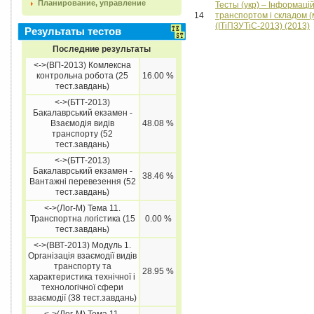
Планирование, управление
Тесты (укр) – Інформацій
14
транспортом і складом (м
(ІТіПЗУТіС-2013) (2013)
Результаты тестов
Последние результаты
<->(ВП-2013) Комлексна
контрольна робота (25
16.00 %
тест.завдань)
<->(БТТ-2013)
Бакалаврський екзамен -
Взаємодія видів
48.08 %
транспорту (52
тест.завдань)
<->(БТТ-2013)
Бакалаврський екзамен -
38.46 %
Вантажні перевезення (52
тест.завдань)
<->(Лог-М) Тема 11.
Транспортна логістика (15
0.00 %
тест.завдань)
<->(ВВТ-2013) Модуль 1.
Організація взаємодії видів
транспорту та
28.95 %
характеристика технічної і
технологічної сфери
взаємодії (38 тест.завдань)