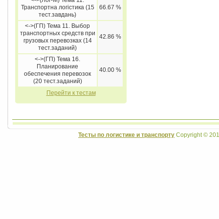
<->(Лог-М) Тема 11.
Транспортна логістика (15
66.67 %
тест.завдань)
<->(ГП) Тема 11. Выбор
транспортных средств при
42.86 %
грузовых перевозках (14
тест.заданий)
<->(ГП) Тема 16.
Планирование
40.00 %
обеспечения перевозок
(20 тест.заданий)
Перейти к тестам
Тесты по логистике и транспорту
Copyright © 201