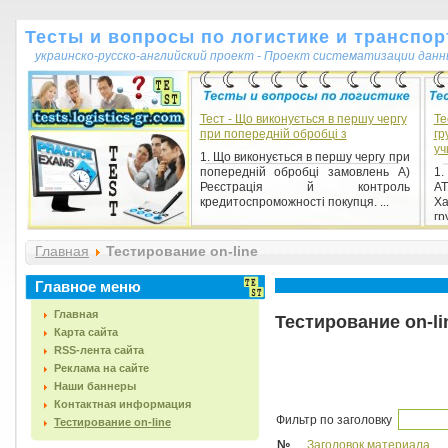
Тесты и вопросы по логистике и транспор
украинско-русско-английский проект - Проект систематизации данн
Тест - Що виконується в першу чергу
Те
при попередній обробці з
гр
уч
1. Що виконується в першу чергу при
попередній обробці замовлень А)
1.
Реєстрація й контроль
А
кредитоспроможності покупця. ...
Ха
гр
Главная
Тестирование on-line
Главное меню
Главная
Тестирование on-li
Карта сайта
RSS-лента сайта
Реклама на сайте
Наши баннеры
Контактная информация
Фильтр по заголовку
Тестирование on-line
№
Заголовок материала