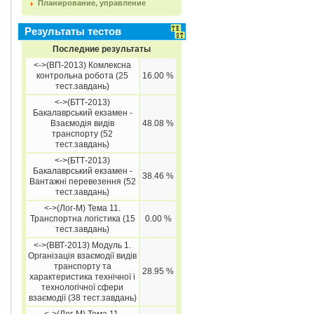
Планирование, управление
Результаты тестов
Последние результаты
<->(ВП-2013) Комлексна
контрольна робота (25
16.00 %
тест.завдань)
<->(БТТ-2013)
Бакалаврський екзамен -
Взаємодія видів
48.08 %
транспорту (52
тест.завдань)
<->(БТТ-2013)
Бакалаврський екзамен -
38.46 %
Вантажні перевезення (52
тест.завдань)
<->(Лог-М) Тема 11.
Транспортна логістика (15
0.00 %
тест.завдань)
<->(ВВТ-2013) Модуль 1.
Організація взаємодії видів
транспорту та
28.95 %
характеристика технічної і
технологічної сфери
взаємодії (38 тест.завдань)