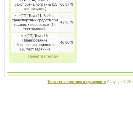
<->(Лог-М) Тема 11.
Транспортна логістика (15
66.67 %
тест.завдань)
<->(ГП) Тема 11. Выбор
транспортных средств при
42.86 %
грузовых перевозках (14
тест.заданий)
<->(ГП) Тема 16.
Планирование
40.00 %
обеспечения перевозок
(20 тест.заданий)
Перейти к тестам
Тесты по логистике и транспорту
Copyright © 201