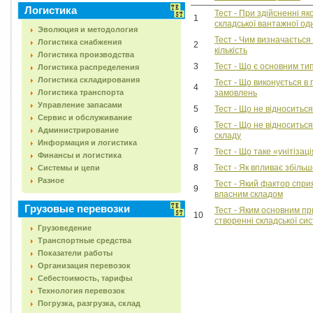
Логистика
Тест - При здійсненні я
1
складської вантажної од
Эволюция и методология
Тест - Чим визначається
Логистика снабжения
2
кількість
Логистика производства
3
Тест - Що є основним ти
Логистика распределения
Логистика складирования
Тест - Що виконується в 
4
Логистика транспорта
замовлень
Управление запасами
5
Тест - Що не відноситьс
Сервис и обслуживание
Тест - Що не відносить
6
Администрирование
складу
Информация и логистика
7
Тест - Що таке «унітізац
Финансы и логистика
8
Тест - Як впливає збільш
Системы и цепи
Разное
Тест - Який фактор спр
9
власним складом
Грузовые перевозки
Тест - Яким основним п
10
створенні складської си
Грузоведение
Транспортные средства
Показатели работы
Организация перевозок
Себестоимость, тарифы
Технология перевозок
Погрузка, разгрузка, склад