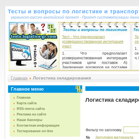
Тесты и вопросы по логистике и транспор
украинско-русско-английский проект - Проект систематизации данн
Тест - Что предполагает
Те
усовершенствованная интеграция
се
участ
1
1. Что предполагает
се
усовершенствованная интеграция
ч;
участников цепи поставок А)
Заключение договоров на поставки
продукц...
Главная
Логистика складирования
Главное меню
Главная
Логистика склади
Карта сайта
RSS-лента сайта
Реклама на сайте
Наши баннеры
Контактная информация
Фильтр по заголовку
Тестирование on-line
№
Заголовок материала