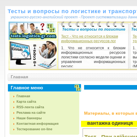
Тесты и вопросы по логистике и транспор
украинско-русско-английский проект - Проект систематизации данн
Тест - Что не относится к блокам
Те
информационных ресурсов лог
тр
1. Что не относится к блокам
1.
информационных ресурсов
т
логистики согласно модели оценки и
в
управления информационных
тр
ресурс...
(М
Главная
Главное меню
Главная
Карта сайта
RSS-лента сайта
Реклама на сайте
Материалы, в которых вс
Наши баннеры
вантажна одиниця
Контактная информация
Тестирование on-line
Тест - При здійсне