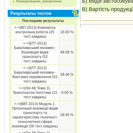
Б) Види застосовува
Планирование, управление
В) Вартість продукції
Результаты тестов
Последние результаты
<->(ВП-2013) Комлексна
контрольна робота (25
16.00 %
тест.завдань)
<->(БТТ-2013)
Бакалаврський екзамен -
Взаємодія видів
48.08 %
транспорту (52
тест.завдань)
<->(БТТ-2013)
Бакалаврський екзамен -
38.46 %
Вантажні перевезення (52
тест.завдань)
<->(Лог-М) Тема 11.
Транспортна логістика (15
0.00 %
тест.завдань)
<->(ВВТ-2013) Модуль 1.
Організація взаємодії видів
транспорту та
28.95 %
характеристика технічної і
технологічної сфери
взаємодії (38 тест.завдань)