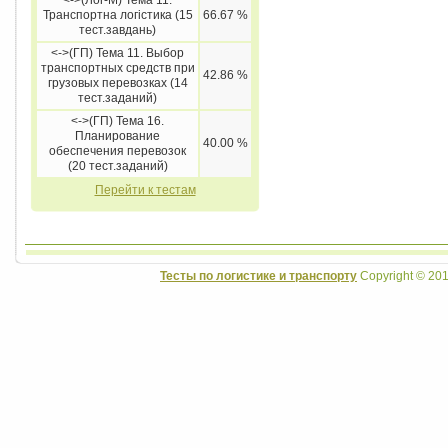
<->(Лог-М) Тема 11.
Транспортна логістика (15
66.67 %
тест.завдань)
<->(ГП) Тема 11. Выбор
транспортных средств при
42.86 %
грузовых перевозках (14
тест.заданий)
<->(ГП) Тема 16.
Планирование
40.00 %
обеспечения перевозок
(20 тест.заданий)
Перейти к тестам
Тесты по логистике и транспорту
Copyright © 201