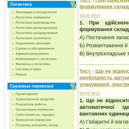
Логистика
формування складс
Эволюция и методология
18.01.2012
Логистика снабжения
1. При здійснен
Логистика производства
Логистика распределения
формування складс
Логистика складирования
А) Постачання запа
Логистика транспорта
Управление запасами
Б) Розвантаження й
Сервис и обслуживание
В) Внутріскладське 
Администрирование
Информация и логистика
Финансы и логистика
Системы и цепи
Тест - Що не відно
Разное
необхідність автом
упакування, ванта
Грузовые перевозки
20.01.2012
Грузоведение
Транспортные средства
1. Що не відносит
Показатели работы
автоматичної ід
Организация перевозок
вантажних одиниц
Себестоимость, тарифы
Технология перевозок
А) Габаритні й вагов
Погрузка, разгрузка, склад