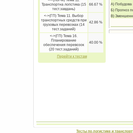
<->(Лог-М) Тема 11.
А) Побудова 
Транспортна логістика (15
66.67 %
тест.завдань)
Б) Прогноз п
<->(ГП) Тема 11. Выбор
В) Зменшення
транспортных средств при
42.86 %
грузовых перевозках (14
тест.заданий)
<->(ГП) Тема 16.
Планирование
40.00 %
обеспечения перевозок
(20 тест.заданий)
Перейти к тестам
Тесты по логистике и транспорт