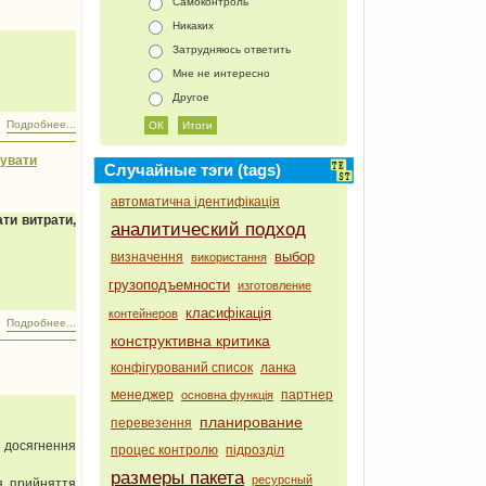
Самоконтроль
Никаких
Затрудняюсь ответить
Мне не интересно
Другое
Подробнее...
зувати
Случайные тэги (tags)
автоматична ідентифікація
ати витрати,
аналитический подход
выбор
визначення
використання
грузоподъемности
изготовление
класифікація
контейнеров
Подробнее...
конструктивна критика
конфігурований список
ланка
менеджер
партнер
основна функція
планирование
перевезення
я досягнення
процес контролю
підрозділ
размеры пакета
ресурсный
ля прийняття