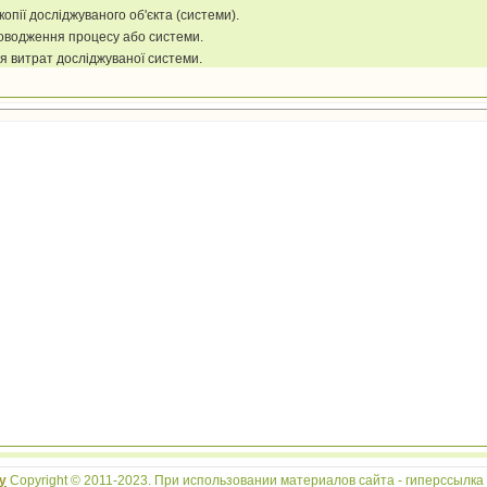
копії досліджуваного об'єкта (системи).
оводження процесу або системи.
 витрат досліджуваної системи.
у
Copyright © 2011-2023. При использовании материалов сайта - гиперссылка о