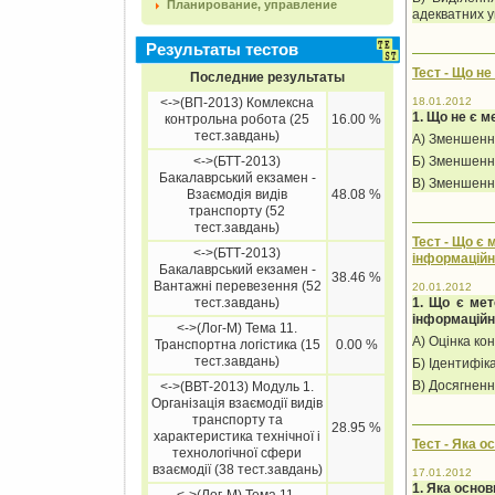
Планирование, управление
адекватних у
Результаты тестов
Тест - Що н
Последние результаты
<->(ВП-2013) Комлексна
18.01.2012
1. Що не є 
контрольна робота (25
16.00 %
тест.завдань)
А) Зменшення 
<->(БТТ-2013)
Б) Зменшення
Бакалаврський екзамен -
В) Зменшення
Взаємодія видів
48.08 %
транспорту (52
тест.завдань)
Тест - Що є
<->(БТТ-2013)
інформаційно
Бакалаврський екзамен -
38.46 %
Вантажні перевезення (52
20.01.2012
1. Що є мет
тест.завдань)
інформаційно
<->(Лог-М) Тема 11.
А) Оцінка ко
Транспортна логістика (15
0.00 %
тест.завдань)
Б) Ідентифік
В) Досягненн
<->(ВВТ-2013) Модуль 1.
Організація взаємодії видів
транспорту та
28.95 %
характеристика технічної і
Тест - Яка 
технологічної сфери
взаємодії (38 тест.завдань)
17.01.2012
1. Яка осно