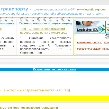
 транспорту -
проект портала Logistics-GR -
www.logistics-gr.com
ематизации данных о проверке знаний в сфере логистики и транспорта
до
Тест - Снижение себестоимости
перевозок является важным сред
 основних
1. Снижение себестоимости
етворення
перевозок является важным
критичний ресурс
лог
ентів у
средством для A. Повышения
основополагающий прин
 п...
производительности ПС; B.
Снижения тари...
тест
Разместить рекламу на сайте
 в которых встречается метка (тэг, tag)
е є метою короткострокового планування