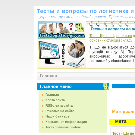
Тесты и вопросы по логистике и
украинско-русско-английский проект - Проект сист
Тест - Що не відноситься 
основних функцій складу
1. Що не відноситься до
функцій складу А) Пер
виробничих асортим
споживчий у відповідності з
Главная
Главное меню
Главная
Карта сайта
RSS-лента сайта
Реклама на сайте
Материалы,
Наши баннеры
мета
Контактная информация
Тестирование on-line
Тест - Що н