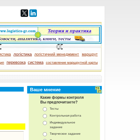
логістика
истика
логістичний менеджмент
маршрут
перевозка
система
цип
составление маршрутной карты
Ваше мнение
Какие формы контроля
Вы предпочитаете?
Тесты
Контрольная работа
Индивидуальное
задание
Творческое задание