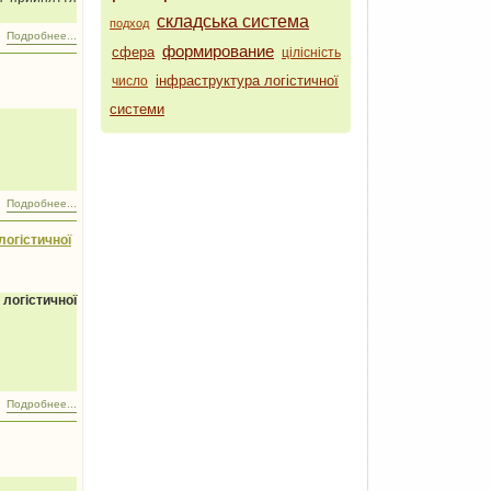
складська система
подход
Подробнее...
формирование
сфера
цілісність
інфраструктура логістичної
число
системи
Подробнее...
логістичної
логістичної
Подробнее...