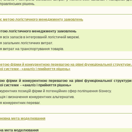
правлінських рішень.
е є метою логістичного менеджменту замовлень
метою логістичного менеджменту замовлень
всіх запасів в інтегрованій логістичній мережі.
 загальних логістичних витрат.
 витрат на транспортування товарів.
 метою фірми й конкурентною перевагою на рівні функціональної структури 
ї системи - «аналіз і прийняття рішень»
ою фірми й конкурентною перевагою на рівні функціональної структури 
ї системи - «аналіз і прийняття рішень»
нкурентних позицій фірми й потенційних сфер поліпшення бізнесу.
ація і визначення конкурентних альтернатив.
я конкурентних переваг.
основна мета моделювання
вна мета моделювання