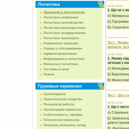
Логистика
19.01.2012
1. Що не є 
Эволюция и методология
А) Мінімальн
Логистика снабжения
Б) Підтримка
Логистика производства
В) Скороченн
Логистика распределения
Логистика складирования
Логистика транспорта
Тест - Яком
Управление запасами
витрати, зв'
Сервис и обслуживание
Администрирование
18.01.2012
1. Якому пі
Информация и логистика
зв'язані з п
Финансы и логистика
А) Менеджме
Системы и цепи
Б) Виробнич
Разное
В) Фінансов
Грузовые перевозки
Грузоведение
Тест - Що є 
Транспортные средства
19.01.2012
Показатели работы
1. Що є мето
Организация перевозок
А) Сприяння 
Себестоимость, тарифы
Б) Забезпече
Технология перевозок
довгостроково
Погрузка, разгрузка, склад
В) Виділенн