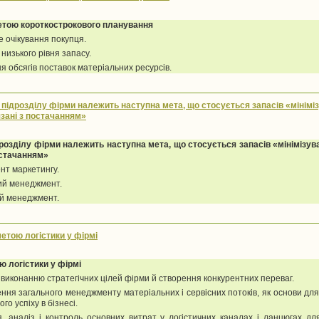
метою короткострокового планування
е очікування покупця.
 низького рівня запасу.
я обсягів поставок матеріальних ресурсів.
у підрозділу фірми належить наступна мета, що стосується запасів «мінімі
язані з постачанням»
дрозділу фірми належить наступна мета, що стосується запасів «мінімізув
остачанням»
нт маркетингу.
ий менеджмент.
ий менеджмент.
метою логістики у фірмі
ю логістики у фірмі
виконанню стратегічних цілей фірми й створення конкурентних переваг.
ння загального менеджменту матеріальних і сервісних потоків, як основи дл
го успіху в бізнесі.
я, аналіз і контроль основних витрат у логістичних каналах і ланцюгах д