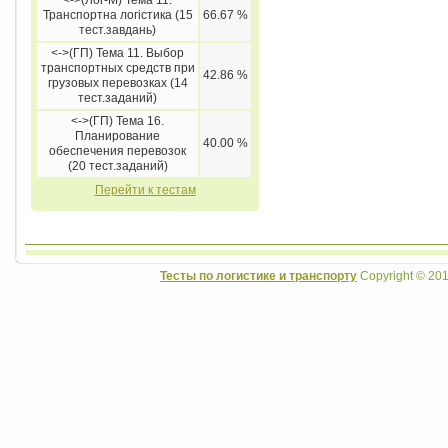
<->(Лог-М) Тема 11.
Транспортна логістика (15
66.67 %
тест.завдань)
<->(ГП) Тема 11. Выбор
транспортных средств при
42.86 %
грузовых перевозках (14
тест.заданий)
<->(ГП) Тема 16.
Планирование
40.00 %
обеспечения перевозок
(20 тест.заданий)
Перейти к тестам
Тесты по логистике и транспорту
Copyright © 201