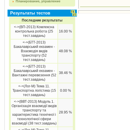
Планирование, управление
Результаты тестов
Последние результаты
<->(ВП-2013) Комлексна
контрольна робота (25
16.00 %
тест.завдань)
<->(БТТ-2013)
Бакалаврський екзамен -
Взаємодія видів
48.08 %
транспорту (52
тест.завдань)
<->(БТТ-2013)
Бакалаврський екзамен -
38.46 %
Вантажні перевезення (52
тест.завдань)
<->(Лог-М) Тема 11.
Транспортна логістика (15
0.00 %
тест.завдань)
<->(ВВТ-2013) Модуль 1.
Організація взаємодії видів
транспорту та
28.95 %
характеристика технічної і
технологічної сфери
взаємодії (38 тест.завдань)