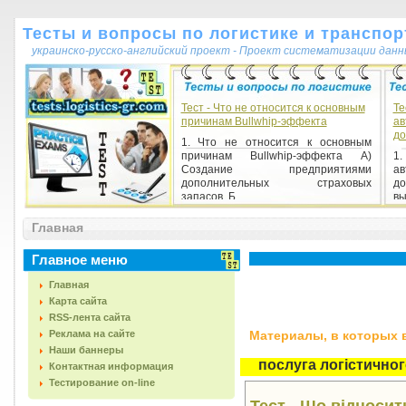
Тесты и вопросы по логистике и транспор
украинско-русско-английский проект - Проект систематизации данн
Тест - Что не относится к основным
Те
причинам Bullwhip-эффекта
ав
до
1. Что не относится к основным
причинам Bullwhip-эффекта А)
1
Создание предприятиями
а
дополнительных страховых
д
запасов. Б...
вы
B.
Главная
Главное меню
Главная
Карта сайта
RSS-лента сайта
Реклама на сайте
Материалы, в которых вс
Наши баннеры
послуга логістично
Контактная информация
Тестирование on-line
Тест - Що відносит