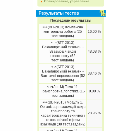
Планирование, управление
Результаты тестов
Последние результаты
<->(ВП-2013) Комлексна
контрольна робота (25
16.00 %
тест.завдань)
<->(БТТ-2013)
Бакалаврський екзамен -
Взаємодія видів
48.08 %
транспорту (52
тест.завдань)
<->(БТТ-2013)
Бакалаврський екзамен -
38.46 %
Вантажні перевезення (52
тест.завдань)
<->(Лог-М) Тема 11.
Транспортна логістика (15
0.00 %
тест.завдань)
<->(ВВТ-2013) Модуль 1.
Організація взаємодії видів
транспорту та
28.95 %
характеристика технічної і
технологічної сфери
взаємодії (38 тест.завдань)