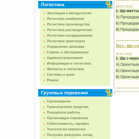
Логистика
18.01.2012
1. Що маєть
Эволюция и методология
А) Процедури
Логистика снабжения
Б) Процедури
Логистика производства
В) Процедури
Логистика распределения
Логистика складирования
Логистика транспорта
Тест - Що з 
Управление запасами
Сервис и обслуживание
20.01.2012
Администрирование
1. Що з пере
Информация и логистика
А) Орієнтація
Финансы и логистика
Б) Орієнтаці
Системы и цепи
В) Орієнтація
Разное
Грузовые перевозки
Грузоведение
Транспортные средства
Показатели работы
Организация перевозок
Себестоимость, тарифы
Технология перевозок
Погрузка, разгрузка, склад