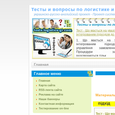
Тесты и вопросы по логистике и
украинско-русско-английский проект - Проект сист
Тест - Що мається на увазі
інтегрованим підходом до
1. Що мається на у
інтегрованим підх
управління замовле
Процедури замо
розглядаються тільк...
Главная
Главное меню
Главная
Карта сайта
RSS-лента сайта
Реклама на сайте
Материалы,
Наши баннеры
підхід
Контактная информация
Тестирование on-line
Тест - Що м