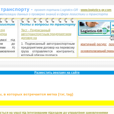
 транспорту -
проект портала Logistics-GR -
www.logistics-gr.com
ематизации данных о проверке знаний в сфере логистики и транспорта
 під
Тест - Подписанный
 упра
автотранспортным предприятием
договор на
вазі під
одом до
1. Подписанный автотранспортным
критичний ресурс
лог
ннями А)
предприятием договор на перевозку
основополагающий прин
влення
груза отправляется контрагенту,
который обязан подписа...
тест
Разместить рекламу на сайте
 в которых встречается метка (тэг, tag)
ається на увазі під інтегрованим підходом до управління замовленнями