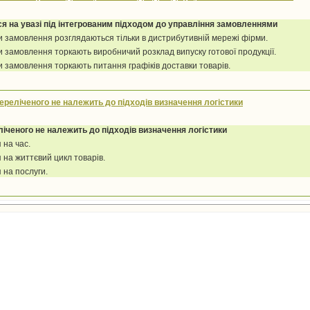
ся на увазі під інтегрованим підходом до управління замовленнями
 замовлення розглядаються тільки в дистрибутивній мережі фірми.
 замовлення торкають виробничий розклад випуску готової продукції.
 замовлення торкають питання графіків доставки товарів.
переліченого не належить до підходів визначення логістики
ліченого не належить до підходів визначення логістики
 на час.
я на життєвий цикл товарів.
 на послуги.