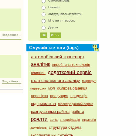
Самоконтроль
Никаких
Затрудняюсь ответить
Мне не интересно
Другое
Подробнее...
Случайные тэги (tags)
автомобільний транспорт
аналітик
виробнича технологія
додатковий сервіс
влияние
етап системного аналізу
маршрут
Подробнее...
мрп
облікова одиниця
перевозки
перевірка
продукция
продукція
підприємства
післепродажний сервіс
разгрузочные работа
робота
роялти
сенс
специфікація
стратегія
структура отдела
закупівель
сутність
эксплуатации