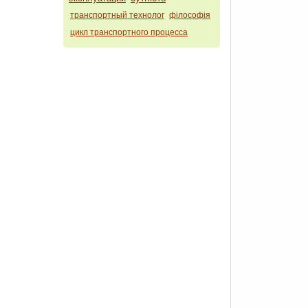
транспортный технолог
філософія
цикл транспортного процесса