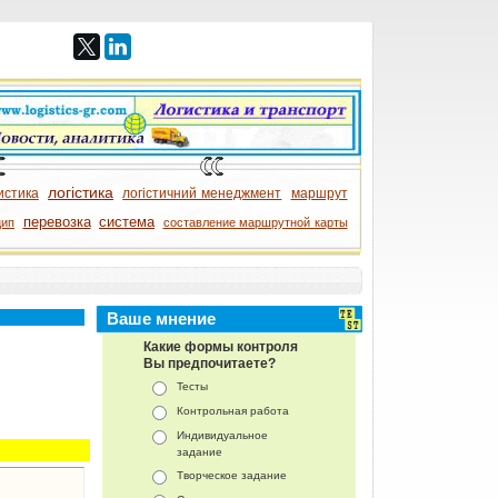
логістика
истика
логістичний менеджмент
маршрут
перевозка
система
цип
составление маршрутной карты
Ваше мнение
Какие формы контроля
Вы предпочитаете?
Тесты
Контрольная работа
Индивидуальное
задание
Творческое задание