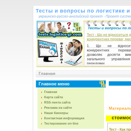
Тесты и вопросы по логистике и
украинско-русско-английский проект - Проект сист
Тест - Що не відноситься 
конкурентних переваг, яки
1. Що не відноси
конкурентних перев
дозволяє досягти вик
загального управлінн
передових...
Главная
Главное меню
Главная
Карта сайта
RSS-лента сайта
Реклама на сайте
Материалы,
Наши баннеры
стоимо
Контактная информация
Тестирование on-line
Тест - Как 