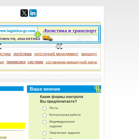
логістика
истика
логістичний менеджмент
маршрут
перевозка
система
цип
составление маршрутной карты
Ваше мнение
Какие формы контроля
Вы предпочитаете?
Тесты
Контрольная работа
Индивидуальное
задание
Творческое задание
мени