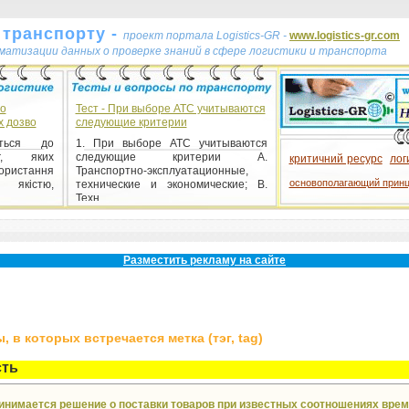
 транспорту -
проект портала Logistics-GR -
www.logistics-gr.com
ематизации данных о проверке знаний в сфере логистики и транспорта
до
Тест - При выборе АТС учитываются
х дозво
следующие критерии
ться до
1. При выборе АТС учитываются
аг, яких
следующие критерии A.
критичний ресурс
лог
ористання
Транспортно-эксплуатационные,
основополагающий прин
я якістю,
технические и экономические; B.
Техн...
тест
Разместить рекламу на сайте
 в которых встречается метка (тэг, tag)
сть
принимается решение о поставки товаров при известных соотношениях вре