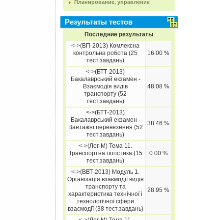
Планирование, управление
Результаты тестов
Последние результаты
<->(ВП-2013) Комлексна
контрольна робота (25
16.00 %
тест.завдань)
<->(БТТ-2013)
Бакалаврський екзамен -
Взаємодія видів
48.08 %
транспорту (52
тест.завдань)
<->(БТТ-2013)
Бакалаврський екзамен -
38.46 %
Вантажні перевезення (52
тест.завдань)
<->(Лог-М) Тема 11.
Транспортна логістика (15
0.00 %
тест.завдань)
<->(ВВТ-2013) Модуль 1.
Організація взаємодії видів
транспорту та
28.95 %
характеристика технічної і
технологічної сфери
взаємодії (38 тест.завдань)