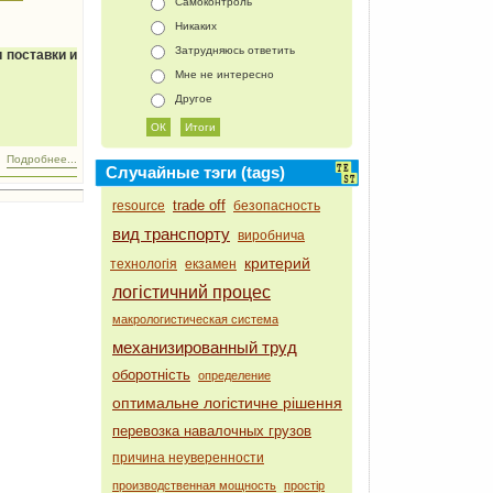
Самоконтроль
Никаких
Затрудняюсь ответить
 поставки и
Мне не интересно
Другое
Подробнее...
Случайные тэги (tags)
trade off
resource
безопасность
вид транспорту
виробнича
критерий
технологія
екзамен
логістичний процес
макрологистическая система
механизированный труд
оборотність
определение
оптимальне логістичне рішення
перевозка навалочных грузов
причина неуверенности
производственная мощность
простір