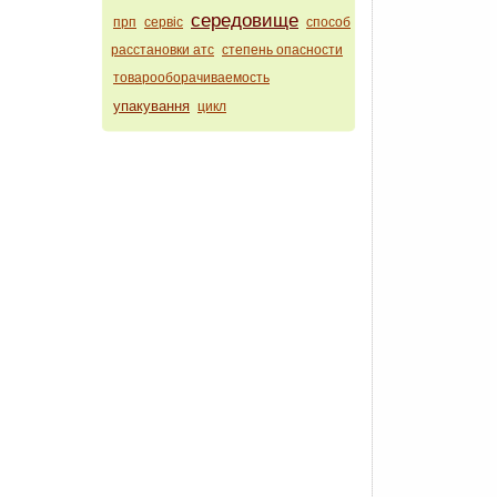
середовище
прп
сервіс
способ
расстановки атс
степень опасности
товарооборачиваемость
упакування
цикл