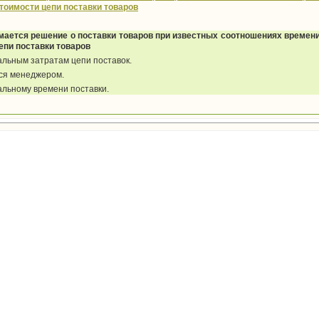
стоимости цепи поставки товаров
имается решение о поставки товаров при известных соотношениях времени
епи поставки товаров
альным затратам цепи поставок.
ся менеджером.
альному времени поставки.