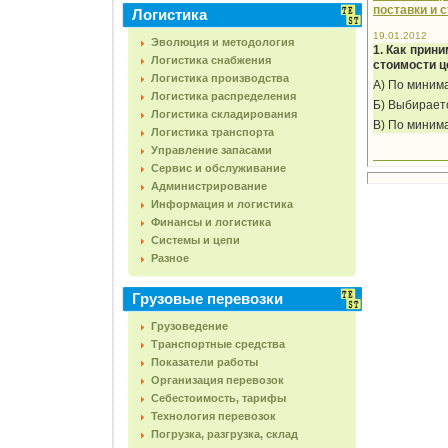
поставки и 
Логистика
19.01.2012
Эволюция и методология
1. Как прин
Логистика снабжения
стоимости ц
Логистика производства
А) По миним
Логистика распределения
Б) Выбирает
Логистика складирования
В) По миним
Логистика транспорта
Управление запасами
Сервис и обслуживание
Администрирование
Информация и логистика
Финансы и логистика
Системы и цепи
Разное
Грузовые перевозки
Грузоведение
Транспортные средства
Показатели работы
Организация перевозок
Себестоимость, тарифы
Технология перевозок
Погрузка, разгрузка, склад