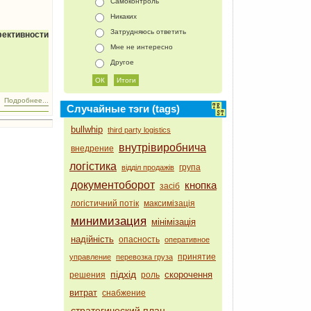
Самоконтроль
Никаких
Затрудняюсь ответить
ктивности
Мне не интересно
Другое
Подробнее...
Случайные тэги (tags)
bullwhip
third party logistics
внутрівиробнича
внедрение
логістика
група
відділ продажів
документоборот
кнопка
засіб
логістичний потік
максимізація
минимизация
мінімізація
надійність
опасность
оперативное
принятие
управление
перевозка груза
підхід
скорочення
решения
роль
витрат
снабжение
стратегический план