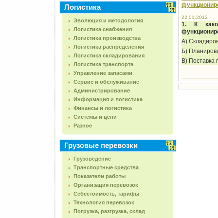
функциониро
Логистика
22.01.2012
Эволюция и методология
1. К како
Логистика снабжения
функциониро
Логистика производства
А) Складиров
Логистика распределения
Б) Планиров
Логистика складирования
В) Поставка 
Логистика транспорта
Управление запасами
Сервис и обслуживание
Администрирование
Информация и логистика
Финансы и логистика
Системы и цепи
Разное
Грузовые перевозки
Грузоведение
Транспортные средства
Показатели работы
Организация перевозок
Себестоимость, тарифы
Технология перевозок
Погрузка, разгрузка, склад