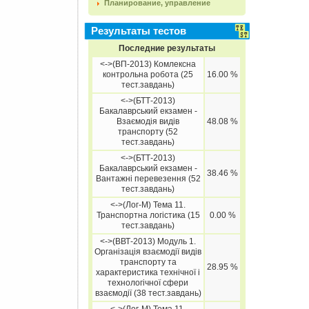
Планирование, управление
Результаты тестов
Последние результаты
<->(ВП-2013) Комлексна
контрольна робота (25
16.00 %
тест.завдань)
<->(БТТ-2013)
Бакалаврський екзамен -
Взаємодія видів
48.08 %
транспорту (52
тест.завдань)
<->(БТТ-2013)
Бакалаврський екзамен -
38.46 %
Вантажні перевезення (52
тест.завдань)
<->(Лог-М) Тема 11.
Транспортна логістика (15
0.00 %
тест.завдань)
<->(ВВТ-2013) Модуль 1.
Організація взаємодії видів
транспорту та
28.95 %
характеристика технічної і
технологічної сфери
взаємодії (38 тест.завдань)