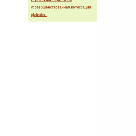
усовершенствованная интеграция
цілісність