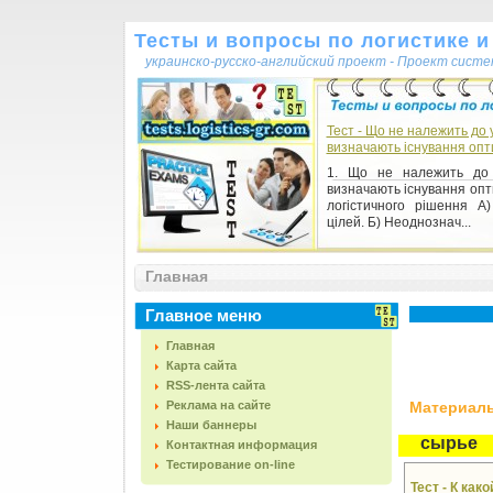
Тесты и вопросы по логистике и
украинско-русско-английский проект - Проект сист
Тест - Що не належить до у
визначають існування опт
1. Що не належить до 
визначають існування оп
логістичного рішення А)
цілей. Б) Неоднознач...
Главная
Главное меню
Главная
Карта сайта
RSS-лента сайта
Реклама на сайте
Материалы,
Наши баннеры
сырье
Контактная информация
Тестирование on-line
Тест - К ка