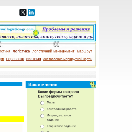
логістика
истика
логістичний менеджмент
маршрут
перевозка
система
цип
составление маршрутной карты
Ваше мнение
Какие формы контроля
Вы предпочитаете?
Тесты
Контрольная работа
Индивидуальное
задание
Творческое задание