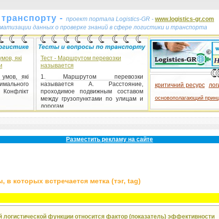
 транспорту -
проект портала Logistics-GR -
www.logistics-gr.com
ематизации данных о проверке знаний в сфере логистики и транспорта
мов, які
Тест - Маршрутом перевозки
и
называется
умов, які
1. Маршрутом перевозки
тимального
называется A. Расстояние,
критичний ресурс
лог
 Конфлікт
проходимое подвижным составом
основополагающий прин
между грузопунктами по улицам и
дорогам ...
тест
Разместить рекламу на сайте
 в которых встречается метка (тэг, tag)
кой логистической функции относится фактор (показатель) эффективности