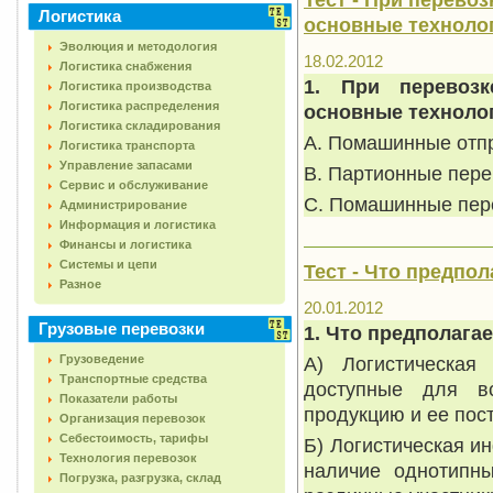
Логистика
основные техноло
Эволюция и методология
18.02.2012
Логистика снабжения
1. При перевозк
Логистика производства
Логистика распределения
основные техноло
Логистика складирования
A. Помашинные отпр
Логистика транспорта
Управление запасами
B. Партионные пере
Сервис и обслуживание
C. Помашинные пере
Администрирование
Информация и логистика
Финансы и логистика
Системы и цепи
Тест - Что предпо
Разное
20.01.2012
Грузовые перевозки
1. Что предполага
Грузоведение
А) Логистическая
Транспортные средства
доступные для в
Показатели работы
продукцию и ее пос
Организация перевозок
Себестоимость, тарифы
Б) Логистическая 
Технология перевозок
наличие однотипны
Погрузка, разгрузка, склад