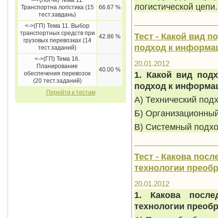
<->(Лог-М) Тема 11.
логистической цепи.
Транспортна логістика (15
66.67 %
тест.завдань)
<->(ГП) Тема 11. Выбор
транспортных средств при
Тест - Какой вид п
42.86 %
грузовых перевозках (14
подход к информа
тест.заданий)
<->(ГП) Тема 16.
20.01.2012
Планирование
40.00 %
1. Какой вид под
обеспечения перевозок
(20 тест.заданий)
подход к информа
Перейти к тестам
А) Технический подх
Б) Организационный
В) Системный подхо
Тест - Какова пос
технологии преоб
20.01.2012
1. Какова после
технологии преоб