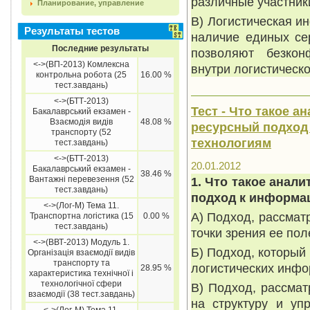
различные участник
Планирование, управление
В) Логистическая 
Результаты тестов
наличие единых се
Последние результаты
позволяют безкон
<->(ВП-2013) Комлексна
внутри логистическ
контрольна робота (25
16.00 %
тест.завдань)
<->(БТТ-2013)
Тест - Что такое а
Бакалаврський екзамен -
Взаємодія видів
48.08 %
ресурсный подход
транспорту (52
технологиям
тест.завдань)
<->(БТТ-2013)
20.01.2012
Бакалаврський екзамен -
38.46 %
Вантажні перевезення (52
1. Что такое анал
тест.завдань)
подход к информа
<->(Лог-М) Тема 11.
А) Подход, рассма
Транспортна логістика (15
0.00 %
тест.завдань)
точки зрения ее пол
<->(ВВТ-2013) Модуль 1.
Б) Подход, который
Організація взаємодії видів
транспорту та
логистических инфо
28.95 %
характеристика технічної і
технологічної сфери
В) Подход, рассма
взаємодії (38 тест.завдань)
на структуру и уп