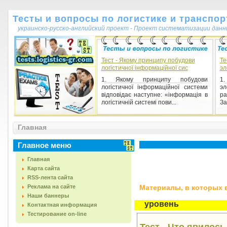
Тесты и вопросы по логистике и транспор
украинско-русско-английский проект - Проект систематизации данн
Тест - Якому принципу побудови
Те
логістичної інформаційної сис
эл
1. Якому принципу побудови
1.
логістичної інформаційної системи
э
відповідає наступне: «інформація в
ра
логістичній системі пови...
За
Главная
Главное меню
Главная
Карта сайта
RSS-лента сайта
Реклама на сайте
Материалы, в которых вс
Наши баннеры
уровень
Контактная информация
Тестирование on-line
Тест - Что явилос