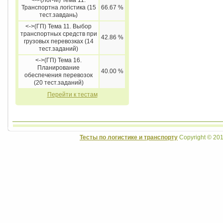
<->(Лог-М) Тема 11.
Транспортна логістика (15
66.67 %
тест.завдань)
<->(ГП) Тема 11. Выбор
транспортных средств при
42.86 %
грузовых перевозках (14
тест.заданий)
<->(ГП) Тема 16.
Планирование
40.00 %
обеспечения перевозок
(20 тест.заданий)
Перейти к тестам
Тесты по логистике и транспорту
Copyright © 201