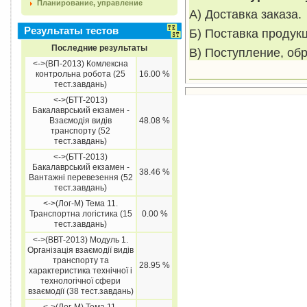
Планирование, управление
А) Доставка заказа.
Результаты тестов
Б) Поставка продукц
Последние результаты
В) Поступление, об
<->(ВП-2013) Комлексна
контрольна робота (25
16.00 %
тест.завдань)
<->(БТТ-2013)
Бакалаврський екзамен -
Взаємодія видів
48.08 %
транспорту (52
тест.завдань)
<->(БТТ-2013)
Бакалаврський екзамен -
38.46 %
Вантажні перевезення (52
тест.завдань)
<->(Лог-М) Тема 11.
Транспортна логістика (15
0.00 %
тест.завдань)
<->(ВВТ-2013) Модуль 1.
Організація взаємодії видів
транспорту та
28.95 %
характеристика технічної і
технологічної сфери
взаємодії (38 тест.завдань)