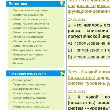
Логистика
возросшего риска,
функционирования
Эволюция и методология
Логистика снабжения
20.01.2012
Логистика производства
Логистика распределения
1. Что явилось о
Логистика складирования
риска, снижения
Логистика транспорта
логистической ин
Управление запасами
Сервис и обслуживание
А) Использование н
Администрирование
Б) Применение Инте
Информация и логистика
Финансы и логистика
В) Использование с
Системы и цепи
Разное
Тест - К какой ло
Грузовые перевозки
(показатель) эфф
Грузоведение
систем «уровень у
Транспортные средства
Показатели работы
22.01.2012
Организация перевозок
1. К какой лог
Себестоимость, тарифы
(показатель) эфф
Технология перевозок
Погрузка, разгрузка, склад
систем - «уровень